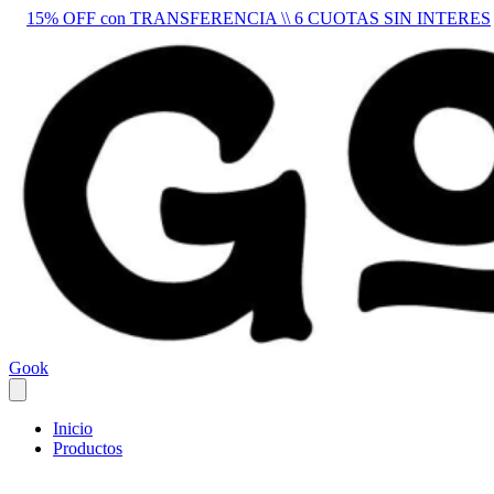
15% OFF con TRANSFERENCIA \\ 6 CUOTAS SIN INTERES
Gook
Inicio
Productos