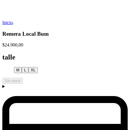
Inicio
.
Remera Local Bum
$24.900,00
talle
M
L
XL
Sin stock