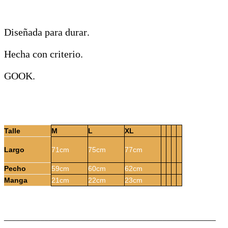
Diseñada para durar.
Hecha con criterio.
GOOK.
Talle
M
L
XL
Largo
71cm
75cm
77cm
Pecho
59cm
60cm
62cm
Manga
21cm
22cm
23cm
____________________________________________________