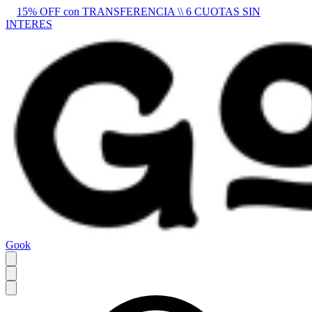
15% OFF con TRANSFERENCIA \\ 6 CUOTAS SIN
INTERES
Gook