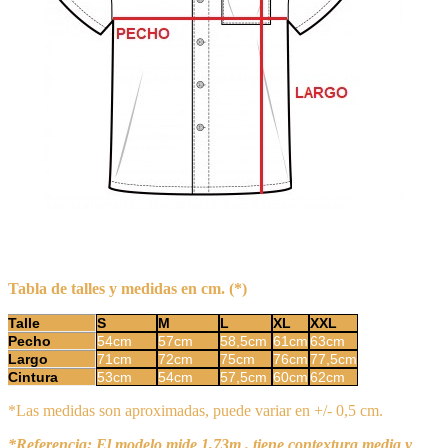
Tabla de talles y medidas en cm. (*)
Talle
S
M
L
XL
XXL
Pecho
54cm
57cm
58,5cm
61cm
63cm
Largo
71cm
72cm
75cm
76cm
77,5cm
Cintura
53cm
54cm
57,5cm
60cm
62cm
*Las medidas son aproximadas, puede variar en +/- 0,5 cm.
*Referencia: El modelo mide 1,73m . tiene contextura media y