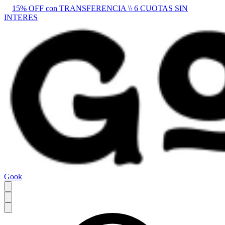
15% OFF con TRANSFERENCIA \\ 6 CUOTAS SIN
INTERES
Gook