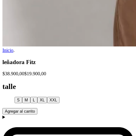
Inicio
.
leñadora Fitz
$38.900,00
$19.900,00
talle
S
M
L
XL
XXL
Agregar al carrito