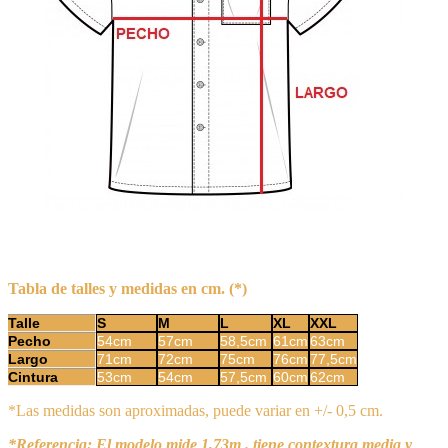
Tabla de talles y medidas en cm. (*)
Talle
S
M
L
XL
XXL
Pecho
54cm
57cm
58,5cm
61cm
63cm
Largo
71cm
72cm
75cm
76cm
77,5cm
Cintura
53cm
54cm
57,5cm
60cm
62cm
*Las medidas son aproximadas, puede variar en +/- 0,5 cm.
*Referencia: El modelo mide 1,73m . tiene contextura media y