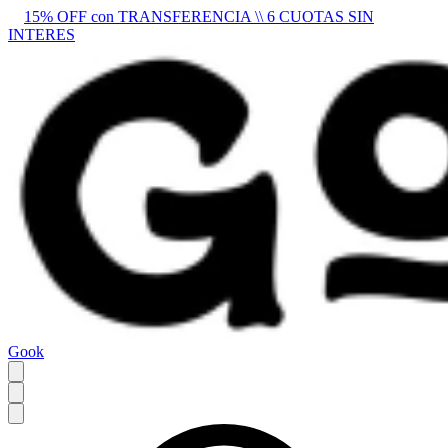
15% OFF con TRANSFERENCIA \\ 6 CUOTAS SIN
INTERES
Gook