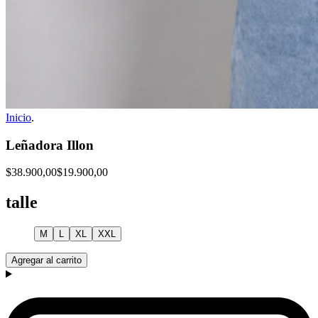
Inicio
.
Leñadora Illon
$38.900,00
$19.900,00
talle
M
L
XL
XXL
Agregar al carrito